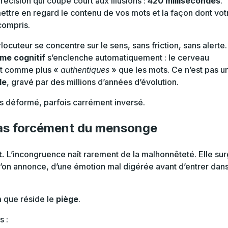
écision qui coupe court aux illusions :
420 millisecondes
.
mettre en regard le contenu de vos mots et la façon dont vot
compris.
locuteur se concentre sur le sens, sans friction, sans alerte.
me cognitif
s’enclenche automatiquement : le cerveau
oit comme plus «
authentiques
» que les mots. Ce n’est pas u
le
, gravé par des millions d’années d’évolution.
is déformé, parfois carrément inversé.
pas forcément du mensonge
t.
L’incongruence naît rarement de la malhonnêteté. Elle sur
qu’on annonce, d’une émotion mal digérée avant d’entrer dan
là que réside le
piège
.
 :