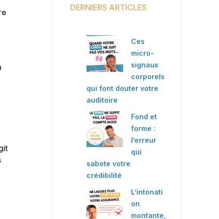
DERNIERS ARTICLES
re
Ces
micro-
signaux
n
corporels
qui font douter votre
auditoire
Fond et
forme :
l’erreur
git
qui
s
sabote votre
crédibilité
L’intonati
on
montante,