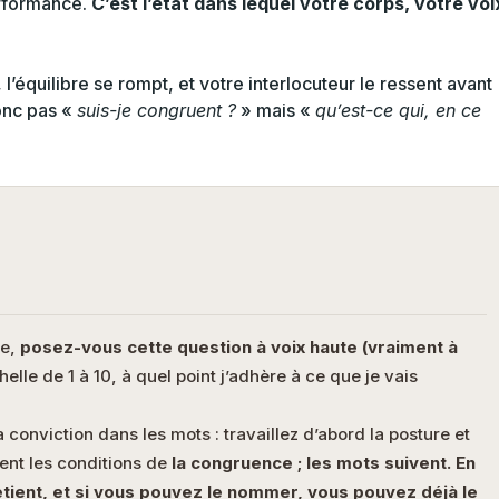
erformance.
C’est l’état dans lequel votre corps, votre voi
 l’équilibre se rompt, et votre interlocuteur le ressent avant
onc pas «
suis-je congruent ?
» mais «
qu’est-ce qui, en ce
te,
posez-vous cette question à voix haute (vraiment à
helle de 1 à 10, à quel point j’adhère à ce que je vais
a conviction dans les mots : travaillez d’abord la posture et
éent les conditions de
la congruence
; les mots suivent. En
ient, et si vous pouvez le nommer, vous pouvez déjà le