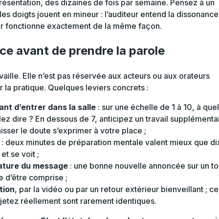
présentation, des dizaines de fois par semaine. Pensez à un
 les doigts jouent en mineur : l’auditeur entend la dissonance
ur fonctionne exactement de la même façon.
e avant de prendre la parole
aille. Elle n’est pas réservée aux acteurs ou aux orateurs
ar la pratique. Quelques leviers concrets :
t d’entrer dans la salle
: sur une échelle de 1 à 10, à que
ez dire ? En dessous de 7, anticipez un travail supplémenta
isser le doute s’exprimer à votre place ;
: deux minutes de préparation mentale valent mieux que di
t se voit ;
 nature du message
: une bonne nouvelle annoncée sur un t
e d’être comprise ;
tion
, par la vidéo ou par un retour extérieur bienveillant ; ce
jetez réellement sont rarement identiques.