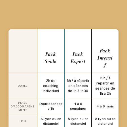
Pack
Pack
Pack
Intensi
Socle
Expert
f
15h / à
2h de
6h / à répartir
répartir en
coaching
en séances
DURÉE
séances de
individuel
de 1h à 1h30
1h à 2h
PLAGE
Deux séances
4 à 6
4 à 6 mois
D’ACCOMPAGNE
d’1h
semaines
MENT
À Lyon ou en
À Lyon ou en
À Lyon ou en
LIEU
distanciel
distanciel
distanciel