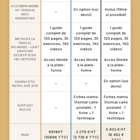
ACCOMPAGNEME
En option (sur
Inclus (filmé
NT TERRAIN
–
AVEC
devis)
si possible)
DÉBRIEFING
1 guide
1 guide
1 guide
complet de
complet de
complet de
120 pages, 35
120 pages, 35
120 pages, 35
MÉTHODE LA
PAROLE
exercices, 140
exercices, 140
exercices, 140
INCARNÉE – L’ART
vidéos
vidéos
vidéos
ORATOIRE
DÉCRYPTÉ EN
140 CRITÈRES
Accès illimité
Accès illimité
Accès illimité
à la plate-
à la plate-
à la plate-
forme
forme
forme
En option (sur
DIAGNOSTIC
–
–
INITIAL SUR SITE
devis)
Fiches mémo
Fiches mémo
(format carte
(format carte
SUPPORT
–
postale) : 1
postale) : 1
INCLUS
fiche = 1
fiche = 1
technique
technique
5 402 € HT
891€HT
2 279 € HT
(6 482 €
TARIF
(1069€ TTC)
(2 735 € TTC)