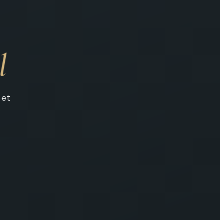
l
 et