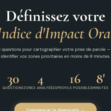
Définissez votre
Indice d'Impact Ora
 questions pour cartographier votre prise de parole —
identifier vos zones prioritaires en moins de 8 minutes.
30
4
16
8'
QUESTIONS
ZONES ANALYSÉES
PROFILS POSSIBLES
MINUTES
Commencer le diagnostic →